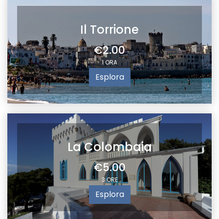
Il Torrione
€2.00
1 ORA
Esplora
La Colombaia
€5.00
3 ORE
Esplora