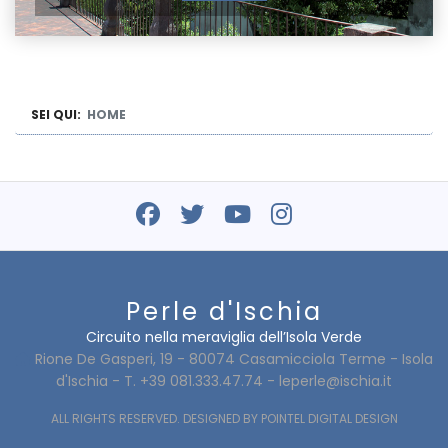
SEI QUI:
HOME
Perle d'Ischia
Circuito nella meraviglia dell’Isola Verde
Rione De Gasperi, 19 - 80074 Casamicciola Terme - Isola
d'Ischia - T. +39 081.333.47.74 -
leperle@ischia.it
ALL RIGHTS RESERVED. DESIGNED BY
POINTEL DIGITAL DESIGN