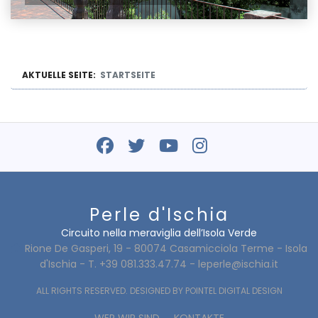
AKTUELLE SEITE:
STARTSEITE
Perle d'Ischia
Circuito nella meraviglia dell’Isola Verde
Rione De Gasperi, 19 - 80074 Casamicciola Terme - Isola
d'Ischia - T. +39 081.333.47.74 -
leperle@ischia.it
ALL RIGHTS RESERVED. DESIGNED BY
POINTEL DIGITAL DESIGN