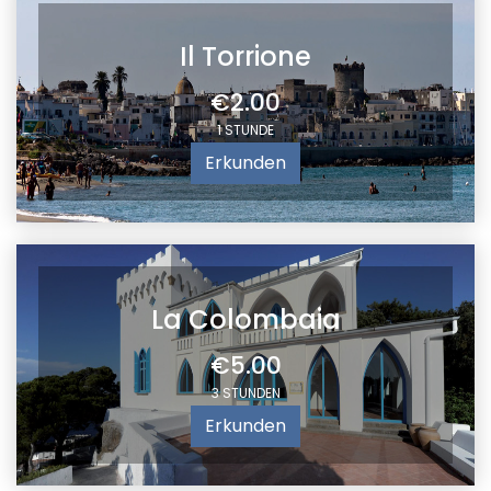
Il Torrione
€2.00
1 STUNDE
Erkunden
La Colombaia
€5.00
3 STUNDEN
Erkunden