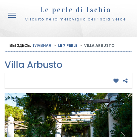
Le perle di Ischia
Circuito nella meraviglia dell’Isola Verde
ВЫ ЗДЕСЬ:
ГЛАВНАЯ
LE 7 PERLE
VILLA ARBUSTO
Villa Arbusto