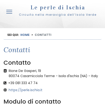
Le perle di Ischia
Circuito nella meraviglia dell’Isola Verde
SEI QUI:
HOME
CONTATTI
Contatti
Contatto
Indirizzo
Rione De Gasperi, 19
80074 Casamicciola Terme - Isola d'Ischia (NA) - Italy
Telefono
+39 081 333 47 74
Sito
https://perle.ischia.it
Modulo di contatto