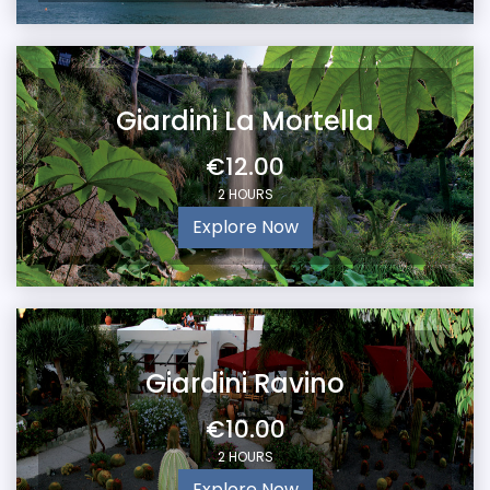
Giardini La Mortella
€12.00
2 HOURS
Explore Now
Giardini Ravino
€10.00
2 HOURS
Explore Now