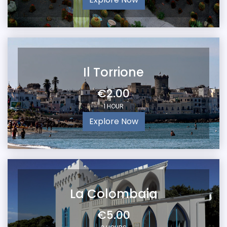
Il Torrione
€2.00
1 HOUR
Explore Now
La Colombaia
€5.00