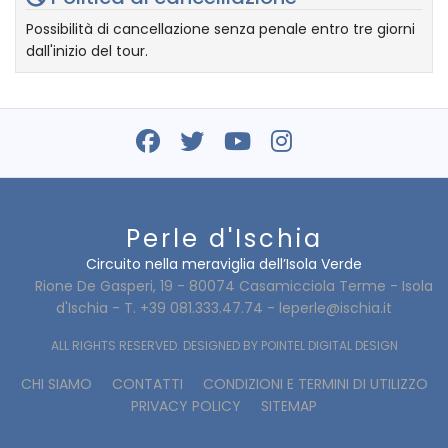
Possibilità di cancellazione senza penale entro tre giorni
dall'inizio del tour.
Perle d'Ischia
Circuito nella meraviglia dell’Isola Verde
Rione De Gasperi, 19 - 80074 Casamicciola Terme - Isola
d'Ischia - T. +39 081.333.47.74 -
leperle@ischia.it
ALL RIGHTS RESERVED. DESIGNED BY
POINTEL DIGITAL DESIGN
CHI SIAMO
CONTATTI
CONDIZIONI E TERMINI DI UTILIZZO
PRIVACY POLICY
SITEMAP