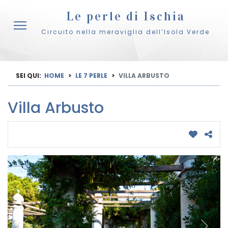
Le perle di Ischia
Circuito nella meraviglia dell’Isola Verde
SEI QUI:
HOME
LE 7 PERLE
VILLA ARBUSTO
Villa Arbusto