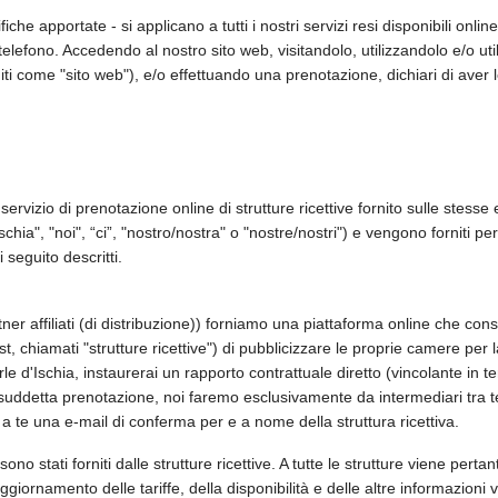
he apportate - si applicano a tutti i nostri servizi resi disponibili online,
telefono. Accedendo al nostro sito web, visitandolo, utilizzandolo e/o uti
iti come "sito web"), e/o effettuando una prenotazione, dichiari di aver l
 servizio di prenotazione online di strutture ricettive fornito sulle stesse
d'Ischia", "noi", “ci”, "nostro/nostra" o "nostre/nostri") e vengono forniti
 seguito descritti.
ner affiliati (di distribuzione)) forniamo una piattaforma online che consen
, chiamati "strutture ricettive") di pubblicizzare le proprie camere per la 
 d'Ischia, instaurerai un rapporto contrattuale diretto (vincolante in term
uddetta prenotazione, noi faremo esclusivamente da intermediari tra te e
 a te una e-mail di conferma per e a nome della struttura ricettiva.
 sono stati forniti dalle strutture ricettive. A tutte le strutture viene pe
giornamento delle tariffe, della disponibilità e delle altre informazioni