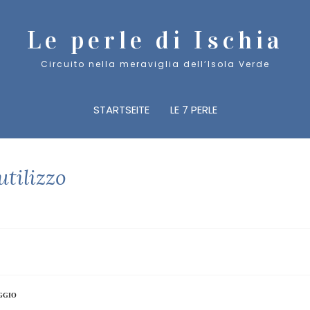
81.333.47.47 |
leperle@ischia.it
RESERVATION HOTLINE: +39 
Le perle di Ischia
Circuito nella meraviglia dell’Isola Verde
STARTSEITE
LE 7 PERLE
UND NUTZUNGSBEDINGUNGEN
utilizzo
AGGIO