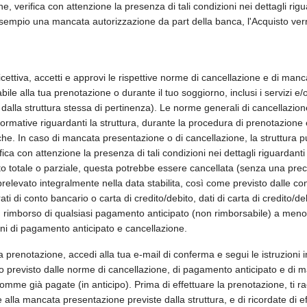
, verifica con attenzione la presenza di tali condizioni nei dettagli rigu
sempio una mancata autorizzazione da part della banca, l'Acquisto ver
ettiva, accetti e approvi le rispettive norme di cancellazione e di manca
le alla tua prenotazione o durante il tuo soggiorno, inclusi i servizi e/o i
 dalla struttura stessa di pertinenza). Le norme generali di cancellazi
rmative riguardanti la struttura, durante la procedura di prenotazione e 
che. In caso di mancata presentazione o di cancellazione, la struttura
fica con attenzione la presenza di tali condizioni nei dettagli riguardant
 totale o parziale, questa potrebbe essere cancellata (senza una prece
elevato integralmente nella data stabilita, così come previsto dalle con
i di conto bancario o carta di credito/debito, dati di carta di credito/deb
n rimborso di qualsiasi pagamento anticipato (non rimborsabile) a meno c
oni di pagamento anticipato e cancellazione.
ua prenotazione, accedi alla tua e-mail di conferma e segui le istruzioni
 previsto dalle norme di cancellazione, di pagamento anticipato e di m
i somme già pagate (in anticipo). Prima di effettuare la prenotazione, 
e alla mancata presentazione previste dalla struttura, e di ricordate di 