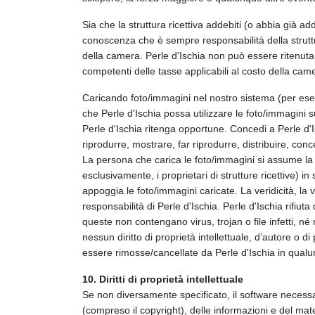
Sia che la struttura ricettiva addebiti (o abbia già ad
conoscenza che è sempre responsabilità della struttura
della camera. Perle d'Ischia non può essere ritenuta 
competenti delle tasse applicabili al costo della cam
Caricando foto/immagini nel nostro sistema (per esempi
che Perle d'Ischia possa utilizzare le foto/immagini s
Perle d'Ischia ritenga opportune. Concedi a Perle d'Isc
riprodurre, mostrare, far riprodurre, distribuire, c
La persona che carica le foto/immagini si assume la 
esclusivamente, i proprietari di strutture ricettive) i
appoggia le foto/immagini caricate. La veridicità, la v
responsabilità di Perle d'Ischia. Perle d'Ischia rifi
queste non contengano virus, trojan o file infetti, né
nessun diritto di proprietà intellettuale, d’autore o 
essere rimosse/cancellate da Perle d'Ischia in qua
10. Diritti di proprietà intellettuale
Se non diversamente specificato, il software necessario
(compreso il copyright), delle informazioni e del mater