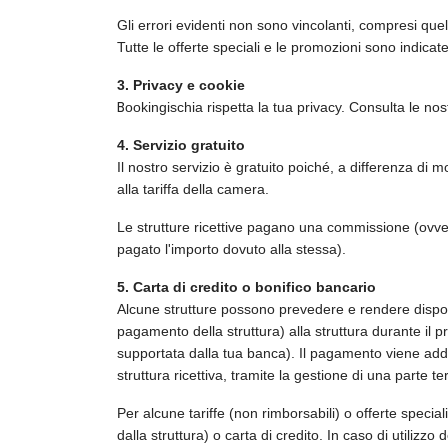
Gli errori evidenti non sono vincolanti, compresi quel
Tutte le offerte speciali e le promozioni sono indicate
3. Privacy e cookie
B
ookingischia rispetta la tua privacy. Consulta le nos
4. Servizio gratuito
Il nostro servizio è gratuito poiché, a differenza di m
alla tariffa della camera.
Le strutture ricettive pagano una commissione (ovvero
pagato l'importo dovuto alla stessa).
5. Carta di credito o bonifico bancario
Alcune strutture possono prevedere e rendere disponib
pagamento della struttura) alla struttura durante il 
supportata dalla tua banca). Il pagamento viene addeb
struttura ricettiva, tramite la gestione di una parte te
Per alcune tariffe (non rimborsabili) o offerte speci
dalla struttura) o carta di credito. In caso di utilizz