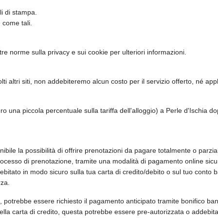
li di stampa.
 come tali.
tre norme sulla privacy e sui cookie per ulteriori informazioni.
olti altri siti, non addebiteremo alcun costo per il servizio offerto, né ap
 una piccola percentuale sulla tariffa dell'alloggio) a Perle d'Ischia do
ile la possibilità di offrire prenotazioni da pagare totalmente o parzia
processo di prenotazione, tramite una modalità di pagamento online sicura
itato in modo sicuro sulla tua carta di credito/debito o sul tuo conto b
rza.
ali, potrebbe essere richiesto il pagamento anticipato tramite bonifico 
o della carta di credito, questa potrebbe essere pre-autorizzata o addebitat