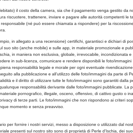
debitato) il costo della camera, sia che il pagamento venga gestito da noi
 riscuotere, trattenere, inviare e pagare alle autorità competenti le tas
responsabile (né può essere chiamata a rispondere) per la riscossione, l
era.
o, in allegato a una recensione) certifichi, garantisci e dichiari di poss
ul suo sito (anche mobile) e sulle app, in materiale promozionale e pubbl
hia, in maniera non esclusiva, globale, irrevocabile, incondizionata e perp
oncedere in sub-licenza, comunicare e rendere disponibili le foto/immagi
piena responsabilità legale e morale per ogni eventuale rivendicazione 
n seguito alla pubblicazione e all’utilizzo delle foto/immagini da parte di 
alidità e il diritto di utilizzare tutte le foto/immagini sono garantiti dal
uta qualunque responsabilità derivante dalle foto/immagini pubblicate. La
 materiale pornografico, illegale, osceno, offensivo, di cattivo gusto o 
di privacy di terze parti. Le foto/immagini che non rispondono ai criteri s
lunque momento e senza preavviso.
 per fornire i nostri servizi, messo a disposizione o utilizzato dal nostr
iale presenti sul nostro sito sono di proprietà di Perle d'Ischia, dei suoi 