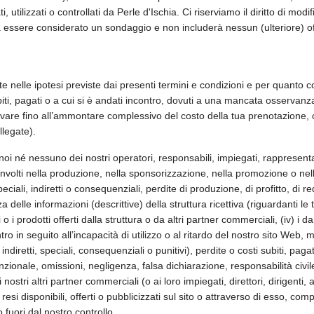
ti, utilizzati o controllati da Perle d'Ischia. Ci riserviamo il diritto di mo
vrà essere considerato un sondaggio e non includerà nessun (ulteriore) of
te nelle ipotesi previste dai presenti termini e condizioni e per quanto c
biti, pagati o a cui si è andati incontro, dovuti a una mancata osservanza 
vare fino all’ammontare complessivo del costo della tua prenotazione, c
llegate).
é nessuno dei nostri operatori, responsabili, impiegati, rappresentanti, fi
coinvolti nella produzione, nella sponsorizzazione, nella promozione o ne
speciali, indiretti o consequenziali, perdite di produzione, di profitto, di
za delle informazioni (descrittive) della struttura ricettiva (riguardanti le 
 o i prodotti offerti dalla struttura o da altri partner commerciali, (iv) i dan
ntro in seguito all’incapacità di utilizzo o al ritardo del nostro sito Web, 
, indiretti, speciali, consequenziali o punitivi), perdite o costi subiti, pagat
nzionale, omissioni, negligenza, falsa dichiarazione, responsabilità civile 
ostri altri partner commerciali (o ai loro impiegati, direttori, dirigenti, 
esi disponibili, offerti o pubblicizzati sul sito o attraverso di esso, comp
fuori dal nostro controllo.