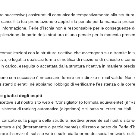
 giorno successivo) assicurati di comunicarlo tempestivamente alla struttu
 cancelli la tua prenotazione o applichi la penale per la mancata present
i informazione. Perle d'Ischia non è responsabile per le conseguenze deri
pplicazione da parte della struttura di una penale per la mancata prese
 comunicazioni con la struttura ricettiva che avvengono su o tramite le su
ttiva, o legati a qualsiasi forma di notifica di ricezione di richieste o c
in carico, eseguita o accettata dalla struttura ricettiva in maniera preci
ione con successo è necessario fornire un indirizzo e-mail valido. Non s
sistenti o errati, né abbiamo l'obbligo di verificarne l'esistenza o la corr
e giudizi degli ospiti
icettive sul nostro sito web è 'Consigliato' (o formula equivalente) (il "Ra
 sistema di ranking automatico (algoritmo) e si basa su criteri multipli.
aricato sulla pagina della struttura ricettiva presente sul nostro sito web 
la struttura e (b) (interamente o parzialmente) utilizzato e posto da Perle 
are il servizio), sul sito web o sulle piattaforme dei social network, sull