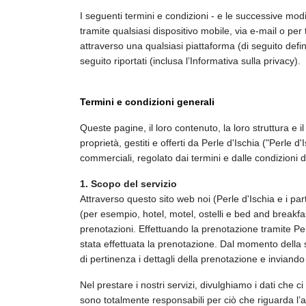
I seguenti termini e condizioni - e le successive modific
tramite qualsiasi dispositivo mobile, via e-mail o per 
attraverso una qualsiasi piattaforma (di seguito defin
seguito riportati (inclusa l’Informativa sulla privacy).
Termini e condizioni generali
Queste pagine, il loro contenuto, la loro struttura e il
proprietà, gestiti e offerti da Perle d'Ischia ("Perle 
commerciali, regolato dai termini e dalle condizioni di
1. Scopo del servizio
Attraverso questo sito web noi (Perle d'Ischia e i part
(per esempio, hotel, motel, ostelli e bed and breakfast
prenotazioni. Effettuando la prenotazione tramite Perle
stata effettuata la prenotazione. Dal momento della s
di pertinenza i dettagli della prenotazione e inviando
Nel prestare i nostri servizi, divulghiamo i dati che ci
sono totalmente responsabili per ciò che riguarda l’ag