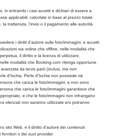
, in entrambi i casi accetti e dichiari di essere a
se applicabili, calcolate in base al prezzo totale
a trattenuta, l’invio o il pagamento alle autorità
edere i diritti d’autore sulle foto/immagini, e accetti
icazioni sia online che offline, nelle modalità che
etua, il diritto e la licenza di utilizzare,
ni nelle modalità che Booking.com ritenga opportune.
avanzata da terze parti (inclusi, ma non
Perle d'Ischia. Perle d'Ischia non possiede né
la persona che carica le foto/immagini, e non sono
 persona che carica le foto/immagini garantisce che
inappropriato, e che le foto/immagini non infrangano
opra elencati non saranno utilizzate e/o potranno
o sito Web, e il diritto d’autore dei contenuti
fornitori o dei suoi provider.