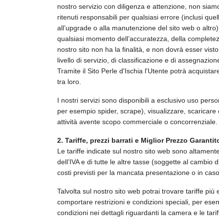
nostro servizio con diligenza e attenzione, non siamo
ritenuti responsabili per qualsiasi errore (inclusi que
all’upgrade o alla manutenzione del sito web o altro),
qualsiasi momento dell’accuratezza, della completezza e
nostro sito non ha la finalità, e non dovrà esser vist
livello di servizio, di classificazione e di assegnazion
Tramite il Sito Perle d'Ischia l'Utente potrà acquista
tra loro.
I nostri servizi sono disponibili a esclusivo uso pers
per esempio spider, scrape), visualizzare, scaricare 
attività avente scopo commerciale o concorrenziale.
2. Tariffe, prezzi barrati e Miglior Prezzo Garantit
Le tariffe indicate sul nostro sito web sono altamente
dell’IVA e di tutte le altre tasse (soggette al cambio 
costi previsti per la mancata presentazione o in ca
Talvolta sul nostro sito web potrai trovare tariffe pi
comportare restrizioni e condizioni speciali, per esem
condizioni nei dettagli riguardanti la camera e le tarif