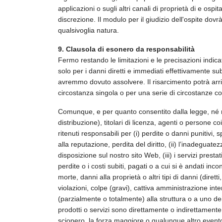
applicazioni o sugli altri canali di proprietà di e ospita
discrezione. Il modulo per il giudizio dell'ospite do
qualsivoglia natura.
9. Clausola di esonero da responsabilità
Fermo restando le limitazioni e le precisazioni indica
solo per i danni diretti e immediati effettivamente su
avremmo dovuto assolvere. Il risarcimento potrà arri
circostanza singola o per una serie di circostanze co
Comunque, e per quanto consentito dalla legge, né noi n
distribuzione), titolari di licenza, agenti o persone 
ritenuti responsabili per (i) perdite o danni punitivi, 
alla reputazione, perdita del diritto, (ii) l’inadeguatez
disposizione sul nostro sito Web, (iii) i servizi prestati
perdite o i costi subiti, pagati o a cui si è andati inco
morte, danni alla proprietà o altri tipi di danni (diretti
violazioni, colpe (gravi), cattiva amministrazione inte
(parzialmente o totalmente) alla struttura o a uno dei n
prodotti o servizi sono direttamente o indirettamente r
sciopero, la forza maggiore o qualunque altro evento 