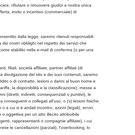
dificare, rifiutare o rimuovere giudizi a nostra unica
ferta, invito o incentivo (commerciale) di
onsentito dalla legge, saremo ritenuti responsabili
dei nostri obblighi nel rispetto dei servizi che
ome stabilito nella e-mail di conferma (o per una
liali, società affiliate, partner affiliati (di
lla divulgazione del sito e dei suoi contenuti, saremo
 reddito o di contratto, lesioni o danni al buon nome e
tariffe, la disponibilità e la classificazione), messe a
ni (diretti, indiretti, consequenziali o punitivi), le
ma conseguenti o collegati all’uso, o (v) lesioni fisiche,
i o a cui si è andati incontro, azioni (legali), errori,
o oggettiva per un atto illecito attribuibile
agenti, rappresentanti o compagnie affiliate), i cui
rese le cancellazioni (parziali), l’overbooking, lo