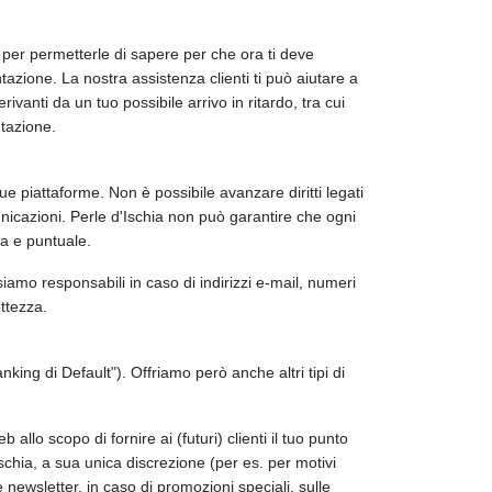
ra per permetterle di sapere per che ora ti deve
azione. La nostra assistenza clienti ti può aiutare a
vanti da un tuo possibile arrivo in ritardo, tra cui
ntazione.
e piattaforme. Non è possibile avanzare diritti legati
omunicazioni. Perle d'Ischia non può garantire che ogni
sa e puntuale.
iamo responsabili in caso di indirizzi e-mail, numeri
ettezza.
nking di Default"). Offriamo però anche altri tipi di
allo scopo di fornire ai (futuri) clienti il tuo punto
d'Ischia, a sua unica discrezione (per es. per motivi
e newsletter, in caso di promozioni speciali, sulle