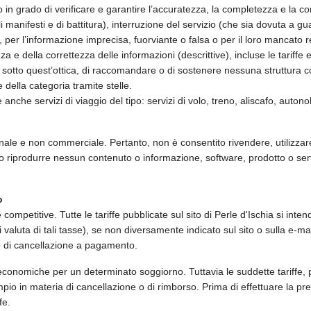
 in grado di verificare e garantire l’accuratezza, la completezza e la c
lli manifesti e di battitura), interruzione del servizio (che sia dovuta a 
 per l’informazione imprecisa, fuorviante o falsa o per il loro mancato re
 della correttezza delle informazioni (descrittive), incluse le tariffe e l
o sotto quest’ottica, di raccomandare o di sostenere nessuna struttura co
e della categoria tramite stelle.
re anche servizi di viaggio del tipo: servizi di volo, treno, aliscafo, aut
onale e non commerciale. Pertanto, non è consentito rivendere, utilizzare
o riprodurre nessun contenuto o informazione, software, prodotto o servi
o
 competitive. Tutte le tariffe pubblicate sul sito di Perle d'Ischia si in
di valuta di tali tasse), se non diversamente indicato sul sito o sulla e-
so di cancellazione a pagamento.
ù economiche per un determinato soggiorno. Tuttavia le suddette tariffe, 
pio in materia di cancellazione o di rimborso. Prima di effettuare la pre
fe.