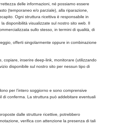
orrettezza delle informazioni, né possiamo essere
guasto (temporaneo e/o parziale), alla riparazione,
capito. Ogni struttura ricettiva è responsabile in
a disponibilità visualizzate sul nostro sito web. Il
mmercializzata sullo stesso, in termini di qualità, di
onoleggio, offerti singolarmente oppure in combinazione
, copiare, inserire deep-link, monitorare (utilizzando
zio disponibile sul nostro sito per nessun tipo di
tendono per l’intero soggiorno e sono comprensive
mail di conferma. La struttura può addebitare eventuali
proposte dalle strutture ricettive, potrebbero
notazione, verifica con attenzione la presenza di tali