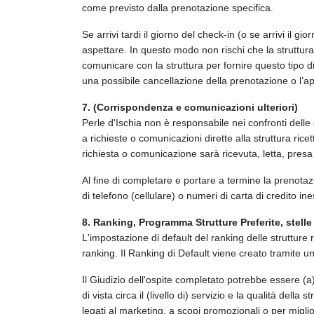
come previsto dalla prenotazione specifica.
Se arrivi tardi il giorno del check-in (o se arrivi il
aspettare. In questo modo non rischi che la struttura
comunicare con la struttura per fornire questo tipo d
una possibile cancellazione della prenotazione o l’a
7. (Corrispondenza e comunicazioni ulteriori)
Perle d'Ischia non è responsabile nei confronti delle
a richieste o comunicazioni dirette alla struttura rice
richiesta o comunicazione sarà ricevuta, letta, presa 
Al fine di completare e portare a termine la prenotaz
di telefono (cellulare) o numeri di carta di credito ine
8. Ranking, Programma Strutture Preferite, stelle 
L'impostazione di default del ranking delle strutture r
ranking. Il Ranking di Default viene creato tramite un
Il Giudizio dell'ospite completato potrebbe essere (a) c
di vista circa il (livello di) servizio e la qualità del
legati al marketing, a scopi promozionali o per miglior