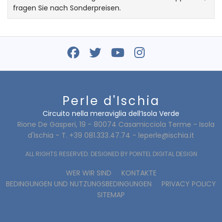
fragen Sie nach Sonderpreisen.
Perle d'Ischia
Circuito nella meraviglia dell’Isola Verde
Rione De Gasperi, 19 - 80074 Casamicciola Terme - Isola
d'Ischia - T. +39 081.333.47.74 -
leperle@ischia.it
ALL RIGHTS RESERVED. DESIGNED BY
POINTEL DIGITAL DESIGN
WER WIR SIND
KONTAKTE
BEDINGUNGEN UND NUTZUNGSBEDINGUNGEN
PRIVACY POLICY
SITEMAP