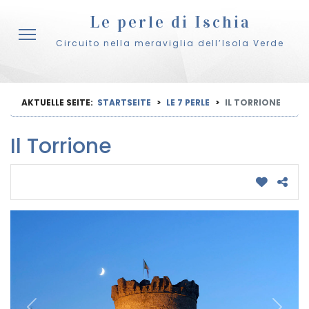
Le perle di Ischia
Circuito nella meraviglia dell’Isola Verde
AKTUELLE SEITE:
STARTSEITE
LE 7 PERLE
IL TORRIONE
Il Torrione